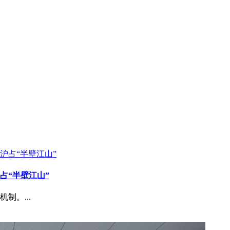
占“半壁江山”
制。...