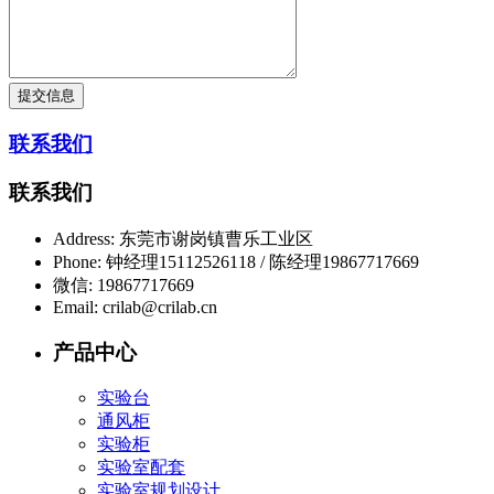
联系我们
联系我们
Address:
东莞市谢岗镇曹乐工业区
Phone:
钟经理15112526118 / 陈经理19867717669
微信:
19867717669
Email:
crilab@crilab.cn
产品中心
实验台
通风柜
实验柜
实验室配套
实验室规划设计