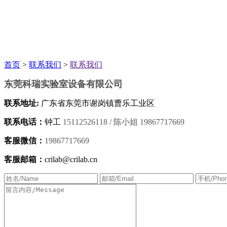
首页
>
联系我们
>
联系我们
东莞科瑞实验室设备有限公司
联系地址:
广东省东莞市谢岗镇曹乐工业区
联系电话：
钟工
15112526118
/ 陈小姐 19867717669
客服微信：
19867717669
客服邮箱：
crilab@crilab.cn