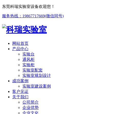
东莞科瑞实验室设备欢迎您！
服务热线：19867717669(微信同号)
网站首页
产品中心
实验台
通风柜
实验柜
实验室配套
实验室规划设计
成功案例
实验室建设案例
客户见证
关于我们
公司简介
企业优势
企业文化